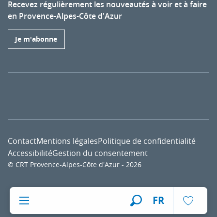
Recevez régulièrement les nouveautés à voir et à faire
en Provence-Alpes-Côte d'Azur
Je m'abonne
Contact
Mentions légales
Politique de confidentialité
Accessibilité
Gestion du consentement
© CRT Provence-Alpes-Côte d'Azur - 2026
Voir l
FR
Recherche