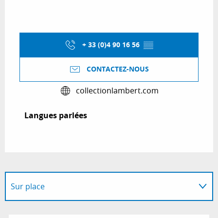
+ 33 (0)4 90 16 56
▒▒
CONTACTEZ-NOUS
collectionlambert.com
Langues parlées
Langues parlées
Sur place
En lien avec