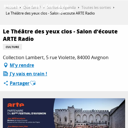
Aller
Accueil
Que faire ?
Sorties & Agenda
Toutes les sorties
au
Le Théâtre des yeux clos - Salon d’écoute ARTE Radio
contenu
DÉCOUVRIR
principal
Le Théâtre des yeux clos - Salon d’écoute
ARTE Radio
QUE FAIRE ?
CULTURE
Collection Lambert, 5 rue Violette, 84000 Avignon
M'y rendre
SÉJOURNER
J'y vais en train !
Ajouter aux favoris
Partager
ESPACE PRO