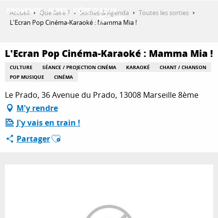
Aller
Accueil
Que faire ?
Sorties & Agenda
Toutes les sorties
au
L'Ecran Pop Cinéma-Karaoké : Mamma Mia !
contenu
DÉCOUVRIR
principal
L'Ecran Pop Cinéma-Karaoké : Mamma Mia !
CULTURE
SÉANCE / PROJECTION CINÉMA
KARAOKÉ
CHANT / CHANSON
QUE FAIRE ?
POP MUSIQUE
CINÉMA
Le Prado, 36 Avenue du Prado, 13008 Marseille 8ème
M'y rendre
SÉJOURNER
J'y vais en train !
Ajouter aux favoris
Partager
ESPACE PRO