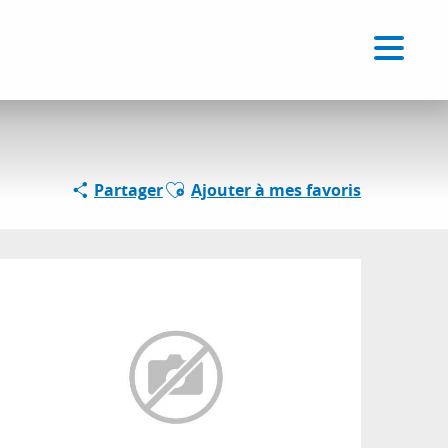
Voir les favoris
FR
Recherche
Ajouter aux favoris
Partager
Ajouter à mes favoris