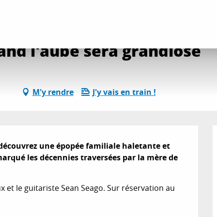
es
Lecture musicale : Quand l'aube sera grandiose
and l'aube sera grandiose
M'y rendre
J'y vais en train !
 découvrez une épopée familiale haletante et 
arqué les décennies traversées par la mère de 
et le guitariste Sean Seago. Sur réservation au 