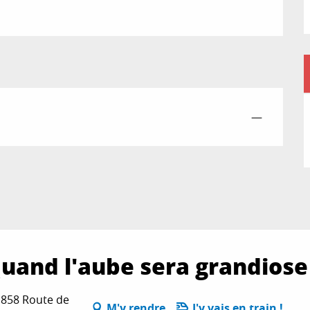
—
Quand l'aube sera grandiose
 858 Route de
M'y rendre
J'y vais en train !