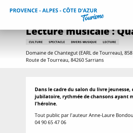
Aller
Accueil
Que faire ?
Sorties & Agenda
Toutes les sorti
au
contenu
principal
Lecture musicale : Qu
CULTURE
SPECTACLE
DIVERS MUSIQUE
LECTURE
Domaine de Chantegut (EARL de Tourreau), 858
Route de Tourreau, 84260 Sarrians
Description
Dans le cadre du salon du livre jeunesse,
jubilatoire, rythmée de chansons ayant m
l'héroïne.
Tout public par l'auteur Anne-Laure Bondoux 
04 90 65 47 06