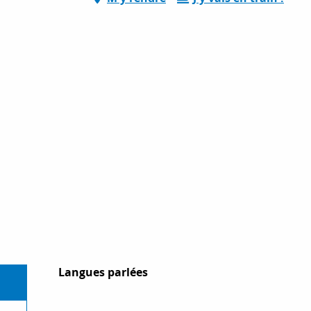
Langues parlées
Langues parlées