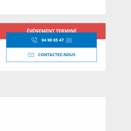
Ouverture et coordon
ÉVÉNEMENT TERMINÉ
04 90 65 47
▒▒
CONTACTEZ-NOUS