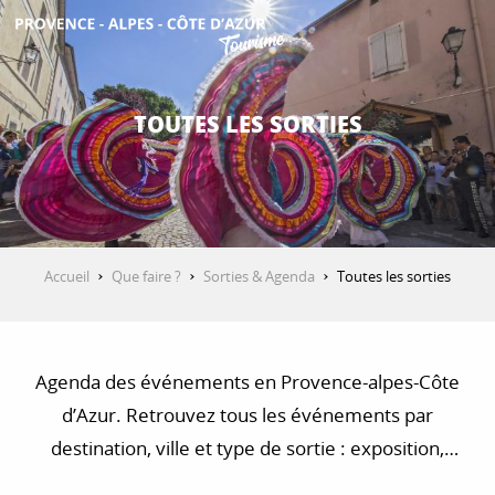
Aller
au
contenu
DÉCOUVRIR
principal
TOUTES LES SORTIES
QUE FAIRE ?
SÉJOURNER
Accueil
Que faire ?
Sorties & Agenda
Toutes les sorties
ESPACE PRO
Agenda des événements en Provence-alpes-Côte
d’Azur. Retrouvez tous les événements par
destination, ville et type de sortie : exposition,
concert, visite, balade et randonnée…