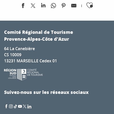
Ajoute
Fête du village d'Orcières
Balade connectée "Tartarin et Complices"
Comité Régional de Tourisme
Visite de ferme pédagogique à l'Esat du Grand Réal à La
Provence-Alpes-Côte d'Azur
Fête de Pramousquier
64 La Canebière
Animation historique "Colmars au Moyen-Âge"
CS 10009
Le Sauze vous accueille
13231 MARSEILLE Cedex 01
6ème Festival Godemar
Exposition "Camargue sauvage"
Exposition Photographique
Exposition Apnea
Visite : Cité Vauban
Suivez-nous sur les réseaux sociaux
Exposition - Gabriel Loppé