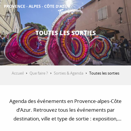
Aller
au
contenu
DÉCOUVRIR
principal
TOUTES LES SORTIES
QUE FAIRE ?
SÉJOURNER
Accueil
Que faire ?
Sorties & Agenda
Toutes les sorties
ESPACE PRO
Agenda des événements en Provence-alpes-Côte
d’Azur. Retrouvez tous les événements par
destination, ville et type de sortie : exposition,
concert, visite, balade et randonnée…