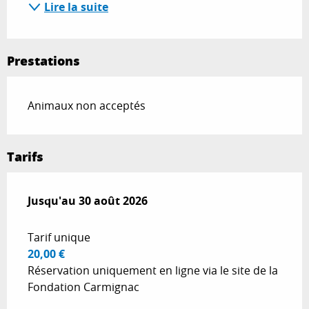
Lire la suite
Prestations
Animaux non acceptés
Tarifs
Du
Jusqu'au
27 juillet 2026
30 août 2026
au
30 août 2026
Tarif unique
20,00 €
Réservation uniquement en ligne via le site de la
Fondation Carmignac