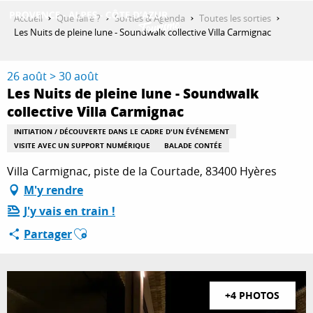
Aller
Accueil
Que faire ?
Sorties & Agenda
Toutes les sorties
au
Les Nuits de pleine lune - Soundwalk collective Villa Carmignac
contenu
DÉCOUVRIR
principal
26 août > 30 août
Les Nuits de pleine lune - Soundwalk
collective Villa Carmignac
QUE FAIRE ?
INITIATION / DÉCOUVERTE DANS LE CADRE D'UN ÉVÉNEMENT
VISITE AVEC UN SUPPORT NUMÉRIQUE
BALADE CONTÉE
SÉJOURNER
Villa Carmignac, piste de la Courtade, 83400 Hyères
M'y rendre
J'y vais en train !
ESPACE PRO
Ajouter aux favoris
Partager
+4 PHOTOS