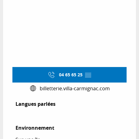
04 65 65 25
▒▒
billetterie.villa-carmignac.com
Langues parlées
Langues parlées
Environnement
Environnement