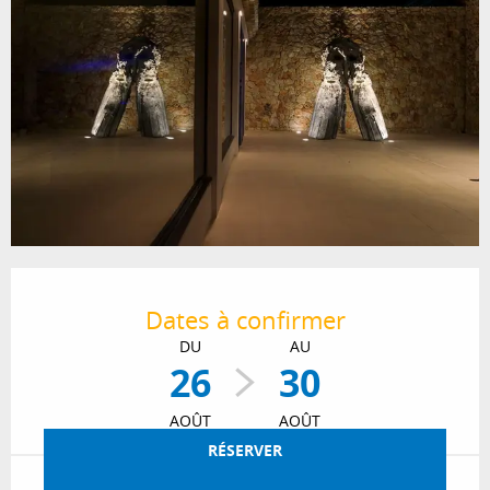
Ouverture et coordonnées
Dates à confirmer
DU
AU
26
30
AOÛT
AOÛT
RÉSERVER