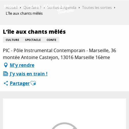
Aller
Accueil
Que faire ?
Sorties & Agenda
Toutes les sorties
au
L’île aux chants mêlés
contenu
DÉCOUVRIR
principal
L’île aux chants mêlés
CULTURE
SPECTACLE
CONTE
QUE FAIRE ?
PIC - Pôle Instrumental Contemporain - Marseille, 36
montée Antoine Castejon, 13016 Marseille 16ème
M'y rendre
SÉJOURNER
J'y vais en train !
Ajouter aux favoris
Partager
ESPACE PRO