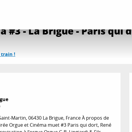
es
L'orgue fait son cinéma #3 - La Brigue - Paris qui dort, René Clair (1925)
 #3 - La Brigue - Paris qui d
 train !
gue

0
 Saint-Martin, 06430 La Brigue, France À propos de 
ée Orgue et Cinéma muet #3 Paris qui dort, René 