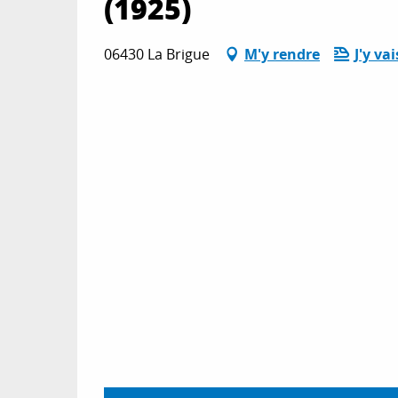
(1925)
06430 La Brigue
M'y rendre
J'y vai