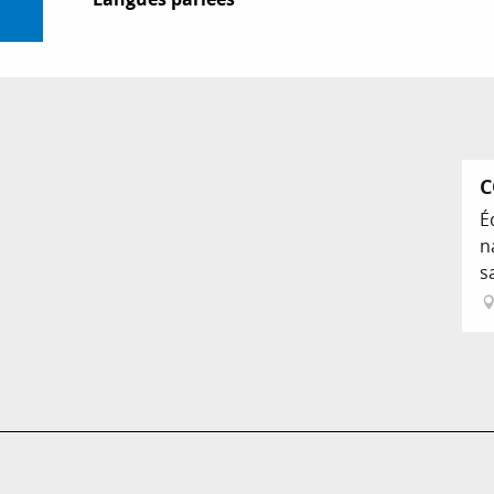
C
É
n
s