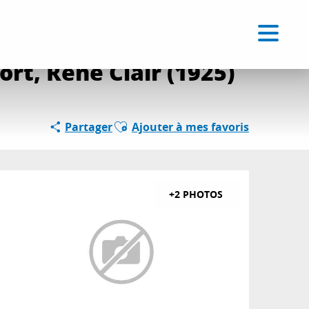
Voir les favoris
FR
Recherche
ort, René Clair (1925)
Ajouter aux favoris
Partager
Ajouter à mes favoris
+2 PHOTOS