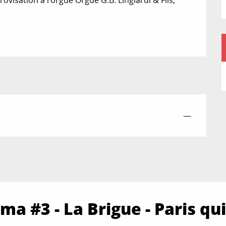
ovisation à l’orgue Orgue G.B. Lingiardi & Fils, 
—
ma #3 - La Brigue - Paris qui