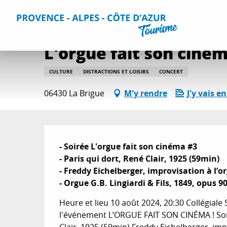
Aller
Accueil
Que faire ?
Sorties & Agenda
Toutes les sorti
au
contenu
principal
L'orgue fait son cinéma
CULTURE
DISTRACTIONS ET LOISIRS
CONCERT
06430 La Brigue
M'y rendre
J'y vais en
Description
- Soirée L'orgue fait son cinéma #3

- Paris qui dort, René Clair, 1925 (59min)

- Freddy Eichelberger, improvisation à l’or
- Orgue G.B. Lingiardi & Fils, 1849, opus 9
Heure et lieu 10 août 2024, 20:30 Collégiale
l'événement L’ORGUE FAIT SON CINÉMA ! Soir