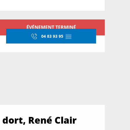
Ouverture et coordon
ÉVÉNEMENT TERMINÉ
04 83 93 95
▒▒
 dort, René Clair