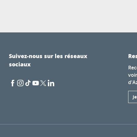
Suivez-nous sur les réseaux
Res
sociaux
Rec
voi
d'A
J