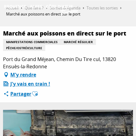
Aller
Accueil
Que faire ?
Sorties & Agenda
Toutes les sorties
au
Marché aux poissons en direct sur le port
contenu
DÉCOUVRIR
principal
Marché aux poissons en direct sur le port
MANIFESTATIONS COMMERCIALES
MARCHÉ RÉGULIER
QUE FAIRE ?
PÊCHE/OSTRÉICULTURE
Port du Grand Méjean, Chemin Du Tire cul, 13820
Ensuès-la-Redonne
SÉJOURNER
M'y rendre
J'y vais en train !
Ajouter aux favoris
Partager
ESPACE PRO