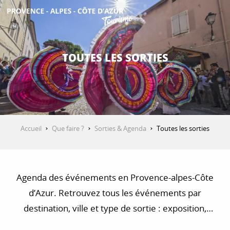
Aller
au
contenu
DÉCOUVRIR
principal
TOUTES LES SORTIES
QUE FAIRE ?
SÉJOURNER
Accueil
Que faire ?
Sorties & Agenda
Toutes les sorties
ESPACE PRO
Agenda des événements en Provence-alpes-Côte
d’Azur. Retrouvez tous les événements par
destination, ville et type de sortie : exposition,
concert, visite, balade et randonnée…