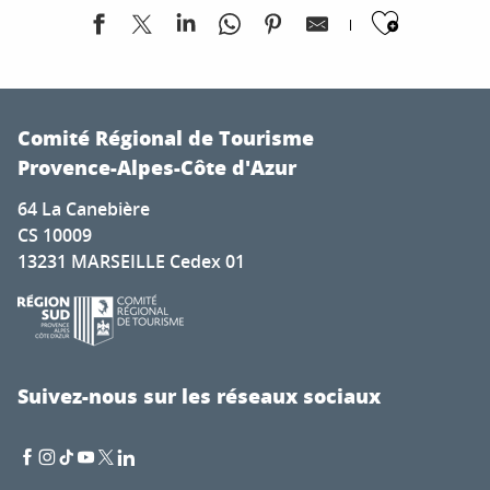
Ajoute
Exposition de peintures de Don Jacques Ciccolini
Dégustation de produits locaux à La Ferme aux Saveurs
Comité Régional de Tourisme
Festival Violoncelles en Folie
Provence-Alpes-Côte d'Azur
Whitestone Rock'Fest
64 La Canebière
Concerts gratuits - Soirées live music
CS 10009
Marché Provençal de Pierrefeu du Var
13231 MARSEILLE Cedex 01
Les Éphémères : Buissonnières
Soirées Musicales - Les Vendredis et Samedis Mouriésen
Soirée année 80/90
Le marché du centre-ville
Concert Licks & Brain
Suivez-nous sur les réseaux sociaux
Exposition DécouVertes