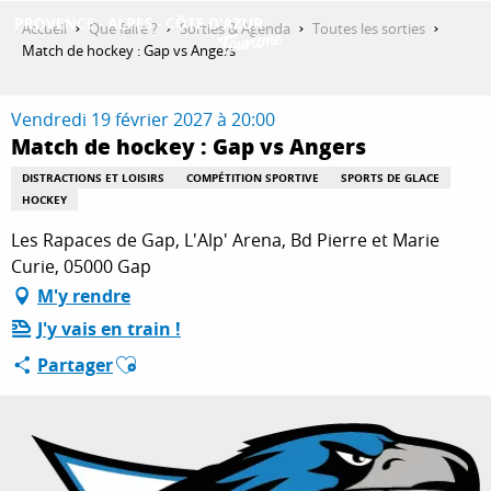
Aller
Accueil
Que faire ?
Sorties & Agenda
Toutes les sorties
au
Match de hockey : Gap vs Angers
contenu
DÉCOUVRIR
principal
Vendredi 19 février 2027 à 20:00
Match de hockey : Gap vs Angers
QUE FAIRE ?
DISTRACTIONS ET LOISIRS
COMPÉTITION SPORTIVE
SPORTS DE GLACE
HOCKEY
Les Rapaces de Gap, L'Alp' Arena, Bd Pierre et Marie
SÉJOURNER
Curie, 05000 Gap
M'y rendre
J'y vais en train !
ESPACE PRO
Ajouter aux favoris
Partager