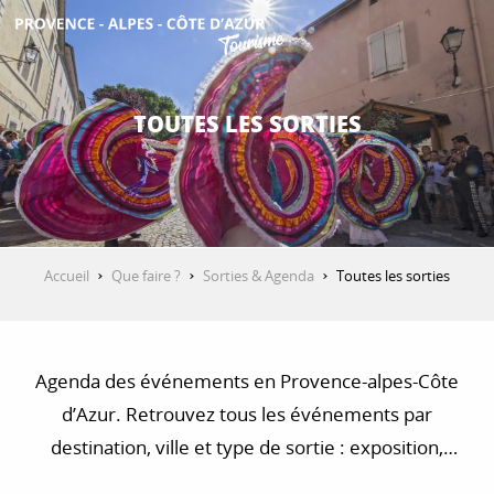
Aller
au
contenu
DÉCOUVRIR
principal
TOUTES LES SORTIES
QUE FAIRE ?
SÉJOURNER
Accueil
Que faire ?
Sorties & Agenda
Toutes les sorties
ESPACE PRO
Agenda des événements en Provence-alpes-Côte
d’Azur. Retrouvez tous les événements par
destination, ville et type de sortie : exposition,
concert, visite, balade et randonnée…