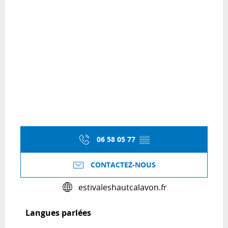
06 58 05 77
▒▒
CONTACTEZ-NOUS
estivaleshautcalavon.fr
Langues parlées
Langues parlées