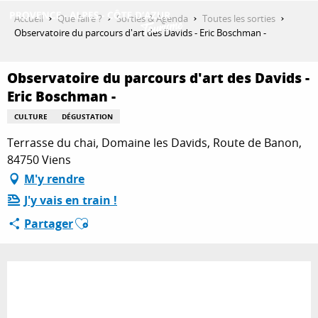
Aller
Accueil
Que faire ?
Sorties & Agenda
Toutes les sorties
au
Observatoire du parcours d'art des Davids - Eric Boschman -
contenu
DÉCOUVRIR
principal
Observatoire du parcours d'art des Davids -
Eric Boschman -
QUE FAIRE ?
CULTURE
DÉGUSTATION
Terrasse du chai, Domaine les Davids, Route de Banon,
84750 Viens
SÉJOURNER
M'y rendre
J'y vais en train !
Ajouter aux favoris
ESPACE PRO
Partager