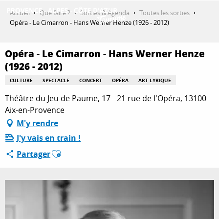
Aller
Accueil
Que faire ?
Sorties & Agenda
Toutes les sorties
au
Opéra - Le Cimarron - Hans Werner Henze (1926 - 2012)
contenu
DÉCOUVRIR
principal
Opéra - Le Cimarron - Hans Werner Henze
(1926 - 2012)
QUE FAIRE ?
CULTURE
SPECTACLE
CONCERT
OPÉRA
ART LYRIQUE
Théâtre du Jeu de Paume, 17 - 21 rue de l'Opéra, 13100
Aix-en-Provence
SÉJOURNER
M'y rendre
J'y vais en train !
Ajouter aux favoris
ESPACE PRO
Partager