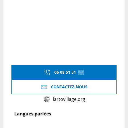
06 08 51 51
▒▒
CONTACTEZ-NOUS
lartovillage.org
Langues parlées
Langues parlées