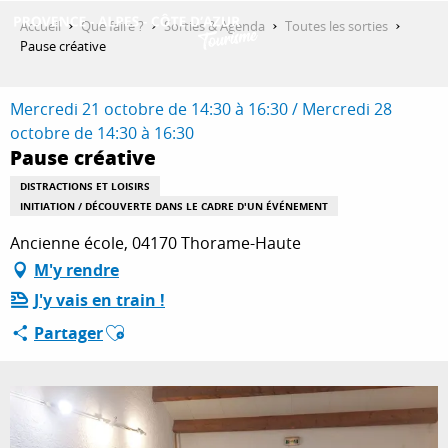
Aller
Accueil
Que faire ?
Sorties & Agenda
Toutes les sorties
au
Pause créative
contenu
DÉCOUVRIR
principal
Mercredi 21 octobre de 14:30 à 16:30 / Mercredi 28
octobre de 14:30 à 16:30
Pause créative
QUE FAIRE ?
DISTRACTIONS ET LOISIRS
INITIATION / DÉCOUVERTE DANS LE CADRE D'UN ÉVÉNEMENT
SÉJOURNER
Ancienne école, 04170 Thorame-Haute
M'y rendre
J'y vais en train !
ESPACE PRO
Ajouter aux favoris
Partager