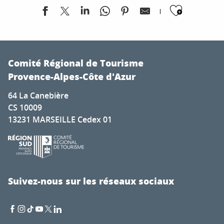
Ajoute
Séance de Cinéma Salle Jean Grinda
Grande Roue
Comité Régional de Tourisme
Concert : The Wiz Duo
Provence-Alpes-Côte d'Azur
Exposition temporaire : "Empreintes paysagères"
64 La Canebière
Exposition « UNE ARAIGNEE AU PLAFOND ! » Musée de la 
CS 10009
Festival Orgues & Cinéma
13231 MARSEILLE Cedex 01
Festival Saint Jazz Cap Ferrat - 14ème édition
Jeux de couleurs
Concerts à la Guinguette
Akasha : spectacle de cirque
Promenade guidée, ateliers sensoriels et créatifs : Les e
Suivez-nous sur les réseaux sociaux
Visites individuelles flash au MAAOA