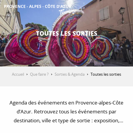
Aller
au
contenu
DÉCOUVRIR
principal
TOUTES LES SORTIES
QUE FAIRE ?
SÉJOURNER
Accueil
Que faire ?
Sorties & Agenda
Toutes les sorties
ESPACE PRO
Agenda des événements en Provence-alpes-Côte
d’Azur. Retrouvez tous les événements par
destination, ville et type de sortie : exposition,
concert, visite, balade et randonnée…