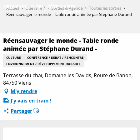
Aller
Accueil
Que faire ?
Sorties & Agenda
Toutes les sorties
au
Réensauvager le monde - Table ronde animée par Stéphane Durand
contenu
-
DÉCOUVRIR
principal
Réensauvager le monde - Table ronde
animée par Stéphane Durand -
QUE FAIRE ?
CULTURE
CONFÉRENCE / DÉBAT / RENCONTRE
ENVIRONNEMENT / DÉVELOPPEMENT DURABLE
SÉJOURNER
Terrasse du chai, Domaine les Davids, Route de Banon,
84750 Viens
M'y rendre
ESPACE PRO
J'y vais en train !
Ajouter aux favoris
Partager