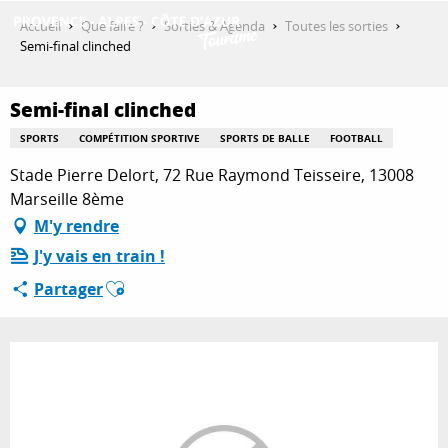
Aller
Accueil
Que faire ?
Sorties & Agenda
Toutes les sorties
au
Semi-final clinched
contenu
DÉCOUVRIR
principal
Semi-final clinched
SPORTS
COMPÉTITION SPORTIVE
SPORTS DE BALLE
FOOTBALL
QUE FAIRE ?
Stade Pierre Delort, 72 Rue Raymond Teisseire, 13008
Marseille 8ème
M'y rendre
SÉJOURNER
J'y vais en train !
Ajouter aux favoris
Partager
ESPACE PRO