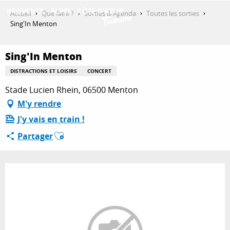
Aller
Accueil
Que faire ?
Sorties & Agenda
Toutes les sorties
au
Sing'In Menton
contenu
DÉCOUVRIR
principal
Sing'In Menton
DISTRACTIONS ET LOISIRS
CONCERT
QUE FAIRE ?
Stade Lucien Rhein, 06500 Menton
M'y rendre
J'y vais en train !
SÉJOURNER
Ajouter aux favoris
Partager
ESPACE PRO