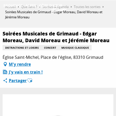
Aller
Accueil
Que faire ?
Sorties & Agenda
Toutes les sorties
au
Soirées Musicales de Grimaud - Edgar Moreau, David Moreau et
contenu
Jérémie Moreau
DÉCOUVRIR
principal
Soirées Musicales de Grimaud - Edgar
Moreau, David Moreau et Jérémie Moreau
QUE FAIRE ?
DISTRACTIONS ET LOISIRS
CONCERT
MUSIQUE CLASSIQUE
Église Saint-Michel, Place de l'église, 83310 Grimaud
SÉJOURNER
M'y rendre
J'y vais en train !
Ajouter aux favoris
Partager
ESPACE PRO