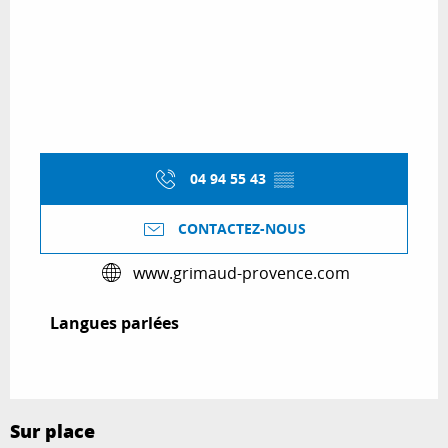
04 94 55 43
▒▒
CONTACTEZ-NOUS
www.grimaud-provence.com
Langues parlées
Langues parlées
Sur place