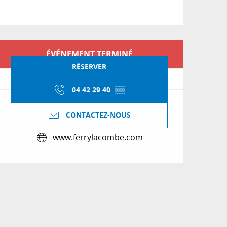
Ouverture et coordon
ÉVÉNEMENT TERMINÉ
RÉSERVER
04 42 29 40
▒▒
CONTACTEZ-NOUS
www.ferrylacombe.com