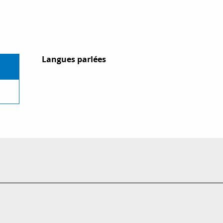
Langues parlées
Langues parlées