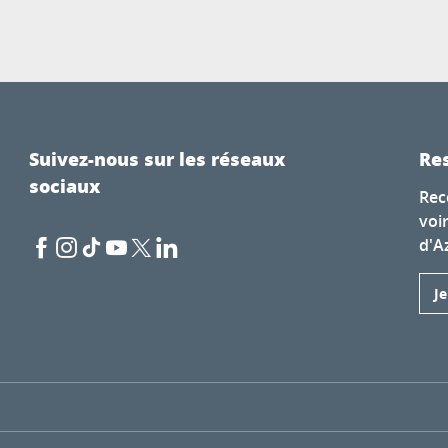
Suivez-nous sur les réseaux
Res
sociaux
Rec
voi
d'A
J