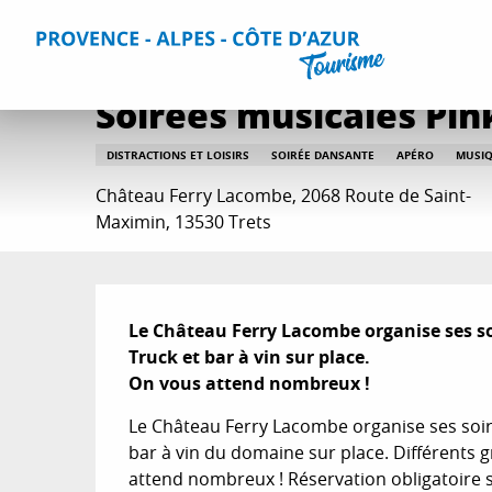
Aller
Accueil
Que faire ?
Sorties & Agenda
Toutes les sorti
au
contenu
principal
Soirées musicales Pin
DISTRACTIONS ET LOISIRS
SOIRÉE DANSANTE
APÉRO
MUSIQ
Château Ferry Lacombe, 2068 Route de Saint-
Maximin, 13530 Trets
Description
Le Château Ferry Lacombe organise ses soir
Truck et bar à vin sur place.

On vous attend nombreux !
Le Château Ferry Lacombe organise ses soirée
bar à vin du domaine sur place. Différents
attend nombreux ! Réservation obligatoire s