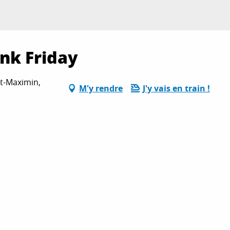
ink Friday
t-Maximin,
M'y rendre
J'y vais en train !