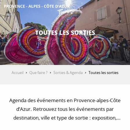
Aller
au
contenu
DÉCOUVRIR
principal
TOUTES LES SORTIES
QUE FAIRE ?
SÉJOURNER
Accueil
Que faire ?
Sorties & Agenda
Toutes les sorties
ESPACE PRO
Agenda des événements en Provence-alpes-Côte
d’Azur. Retrouvez tous les événements par
destination, ville et type de sortie : exposition,
concert, visite, balade et randonnée…