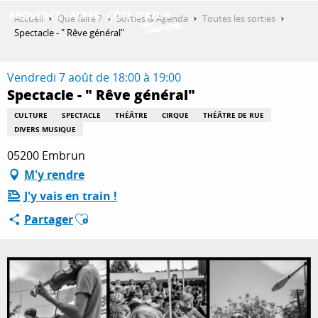
Aller
Accueil
Que faire ?
Sorties & Agenda
Toutes les sorties
au
Spectacle - " Rêve général"
contenu
DÉCOUVRIR
principal
Vendredi 7 août de 18:00 à 19:00
Spectacle - " Rêve général"
QUE FAIRE ?
CULTURE
SPECTACLE
THÉÂTRE
CIRQUE
THÉÂTRE DE RUE
DIVERS MUSIQUE
05200 Embrun
SÉJOURNER
M'y rendre
J'y vais en train !
Ajouter aux favoris
Partager
ESPACE PRO