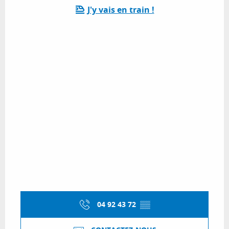
J'y vais en train !
04 92 43 72
▒▒