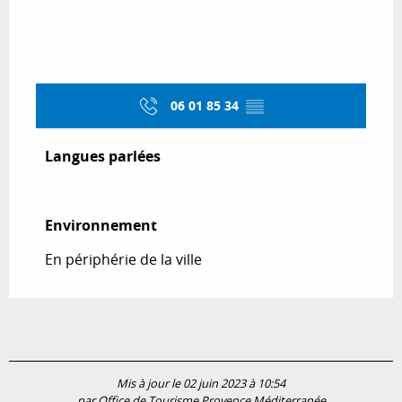
06 01 85 34
▒▒
Langues parlées
Langues parlées
Environnement
Environnement
En périphérie de la ville
Mis à jour le 02 juin 2023 à 10:54
par Office de Tourisme Provence Méditerranée