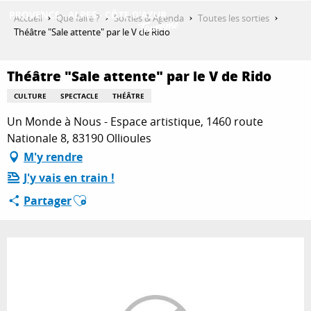
Aller
Accueil
Que faire ?
Sorties & Agenda
Toutes les sorties
au
Théâtre "Sale attente" par le V de Rido
contenu
DÉCOUVRIR
principal
Théâtre "Sale attente" par le V de Rido
CULTURE
SPECTACLE
THÉÂTRE
QUE FAIRE ?
Un Monde à Nous - Espace artistique, 1460 route
Nationale 8, 83190 Ollioules
M'y rendre
SÉJOURNER
J'y vais en train !
Ajouter aux favoris
Partager
ESPACE PRO