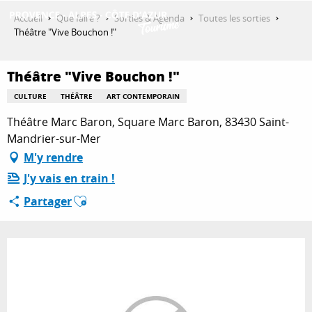
Aller
Accueil
Que faire ?
Sorties & Agenda
Toutes les sorties
au
Théâtre "Vive Bouchon !"
contenu
DÉCOUVRIR
principal
Théâtre "Vive Bouchon !"
CULTURE
THÉÂTRE
ART CONTEMPORAIN
QUE FAIRE ?
Théâtre Marc Baron, Square Marc Baron, 83430 Saint-
Mandrier-sur-Mer
M'y rendre
SÉJOURNER
J'y vais en train !
Ajouter aux favoris
Partager
ESPACE PRO