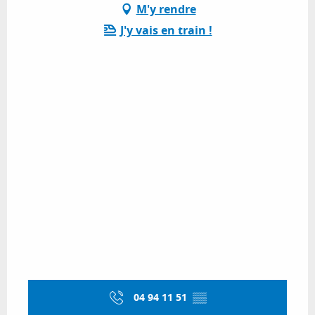
M'y rendre
J'y vais en train !
04 94 11 51
▒▒