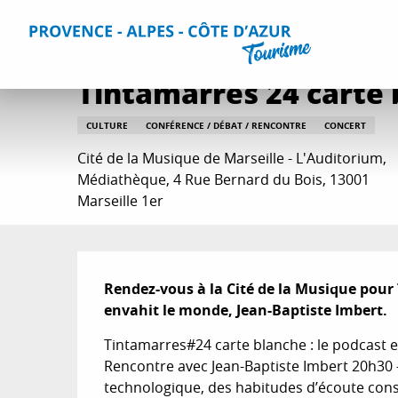
Aller
Accueil
Que faire ?
Sorties & Agenda
Toutes les sorti
au
contenu
principal
Tintamarres 24 carte 
CULTURE
CONFÉRENCE / DÉBAT / RENCONTRE
CONCERT
Cité de la Musique de Marseille - L'Auditorium,
Médiathèque, 4 Rue Bernard du Bois, 13001
Marseille 1er
Description
Rendez-vous à la Cité de la Musique pour 
envahit le monde, Jean-Baptiste Imbert.
Tintamarres#24 carte blanche : le podcast e
Rencontre avec Jean-Baptiste Imbert 20h30 
technologique, des habitudes d’écoute cons