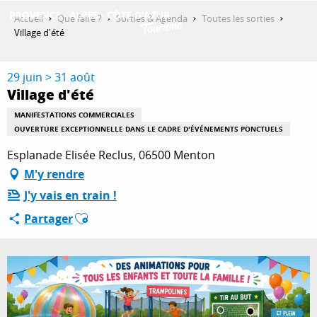
Aller
Accueil
Que faire ?
Sorties & Agenda
Toutes les sorties
au
Village d'été
contenu
DÉCOUVRIR
principal
29 juin > 31 août
Village d'été
QUE FAIRE ?
MANIFESTATIONS COMMERCIALES
OUVERTURE EXCEPTIONNELLE DANS LE CADRE D'ÉVÉNEMENTS PONCTUELS
Esplanade Elisée Reclus, 06500 Menton
SÉJOURNER
M'y rendre
J'y vais en train !
Ajouter aux favoris
Partager
ESPACE PRO