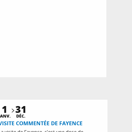
1
31
Réservable
JANV.
DÉC.
VISITE COMMENTÉE DE FAYENCE
La visite de Fayence, c'est une dose de