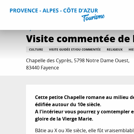
Aller
Accueil
Que faire ?
Sorties & Agenda
Toutes les sorti
au
contenu
principal
1 janvier > 31 décembre
Visite commentée de 
CULTURE
VISITE GUIDÉE ET/OU COMMENTÉE
RELIGIEUX
HI
Chapelle des Cyprès, 5798 Notre Dame Ouest,
83440 Fayence
Description
Cette petite Chapelle romane au milieu de
édifiée autour du 10e siècle. 

A l'intérieur vous pourrez y comtempler e
gloire de la Vierge Marie.
Bâtie au X ou XIe siècle, elle fût vraisembla