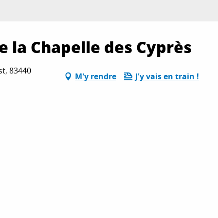
 la Chapelle des Cyprès
t, 83440
M'y rendre
J'y vais en train !