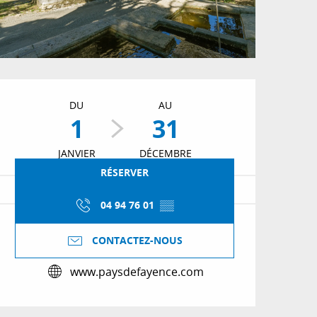
Ouverture et coordon
DU
AU
1
31
JANVIER
DÉCEMBRE
RÉSERVER
04 94 76 01
▒▒
CONTACTEZ-NOUS
www.paysdefayence.com