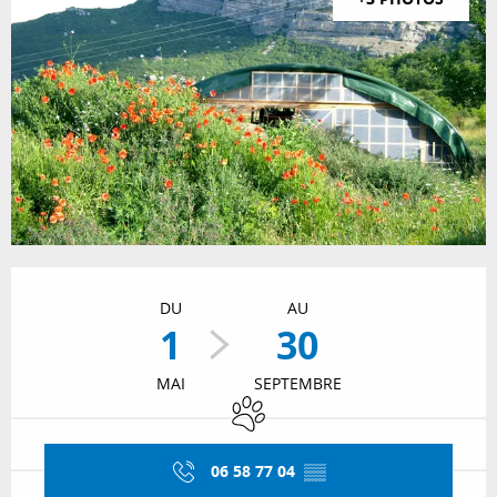
Ouverture et coordonnées
DU
AU
1
30
MAI
SEPTEMBRE
Animaux acceptés
06 58 77 04
▒▒