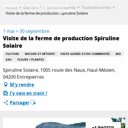
Aller
Accueil
Que faire ?
Sorties & Agenda
Toutes les sorties
au
Visite de la ferme de production Spiruline Solaire
contenu
DÉCOUVRIR
principal
1 mai > 30 septembre
Visite de la ferme de production Spiruline
Solaire
QUE FAIRE ?
CULTURE
NATURE ET DÉTENTE
VISITE GUIDÉE ET/OU COMMENTÉE
BIO
EAU
FLEURS / PLANTES
SÉJOURNER
Spiruline Solaire, 1005 route des Naux, Haut-Mézien,
04200 Entrepierres
M'y rendre
ESPACE PRO
J'y vais en train !
Ajouter aux favoris
Partager
+3 PHOTOS