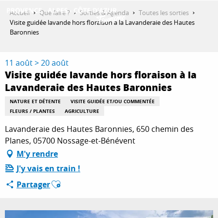
Aller
Accueil
Que faire ?
Sorties & Agenda
Toutes les sorties
au
Visite guidée lavande hors floraison à la Lavanderaie des Hautes
contenu
Baronnies
DÉCOUVRIR
principal
11 août > 20 août
Visite guidée lavande hors floraison à la
QUE FAIRE ?
Lavanderaie des Hautes Baronnies
NATURE ET DÉTENTE
VISITE GUIDÉE ET/OU COMMENTÉE
FLEURS / PLANTES
AGRICULTURE
SÉJOURNER
Lavanderaie des Hautes Baronnies, 650 chemin des
Planes, 05700 Nossage-et-Bénévent
ESPACE PRO
M'y rendre
J'y vais en train !
Ajouter aux favoris
Partager