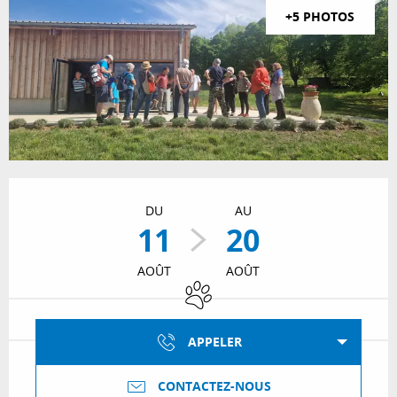
+5 PHOTOS
Ouverture et coordonnées
DU
AU
11
20
AOÛT
AOÛT
Animaux acceptés
APPELER
CONTACTEZ-NOUS