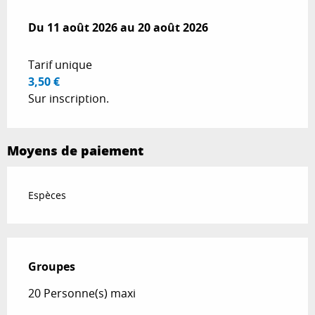
Du
Du
11 août 2026
11 août 2026
au
au
20 août 2026
20 août 2026
Tarif unique
3,50 €
Sur inscription.
Moyens de paiement
Espèces
Groupes
Groupes
20 Personne(s) maxi