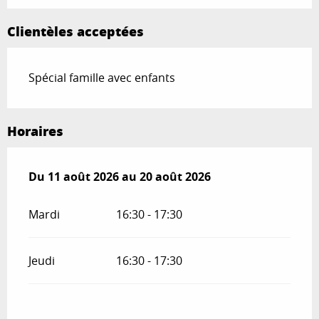
Clientèles acceptées
Spécial famille avec enfants
Horaires
Du
Du
11 août 2026
11 août 2026
au
au
20 août 2026
20 août 2026
Mardi
16:30 - 17:30
Jeudi
16:30 - 17:30