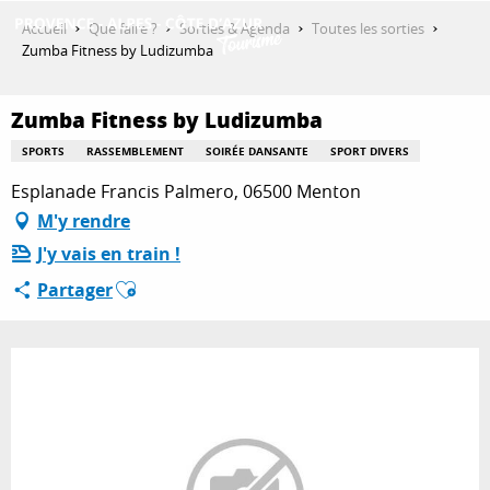
Aller
Accueil
Que faire ?
Sorties & Agenda
Toutes les sorties
au
Zumba Fitness by Ludizumba
contenu
DÉCOUVRIR
principal
Zumba Fitness by Ludizumba
SPORTS
RASSEMBLEMENT
SOIRÉE DANSANTE
SPORT DIVERS
QUE FAIRE ?
Esplanade Francis Palmero, 06500 Menton
M'y rendre
J'y vais en train !
SÉJOURNER
Ajouter aux favoris
Partager
ESPACE PRO