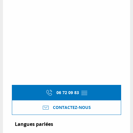
06 72 09 83
▒▒
CONTACTEZ-NOUS
Langues parlées
Langues parlées