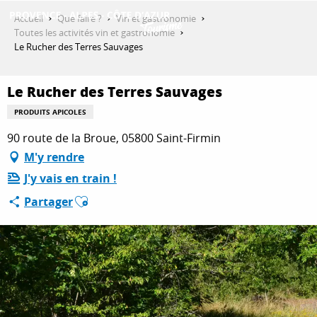
Aller
Accueil
Que faire ?
Vin et gastronomie
au
Toutes les activités vin et gastronomie
contenu
Le Rucher des Terres Sauvages
DÉCOUVRIR
principal
Le Rucher des Terres Sauvages
QUE FAIRE ?
PRODUITS APICOLES
90 route de la Broue, 05800 Saint-Firmin
M'y rendre
SÉJOURNER
J'y vais en train !
Ajouter aux favoris
Partager
ESPACE PRO