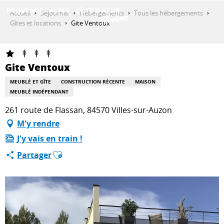
Aller
Accueil
Séjourner
Hébergements
Tous les hébergements
au
Gîtes et locations
Gite Ventoux
contenu
DÉCOUVRIR
principal
Gite Ventoux
QUE FAIRE ?
MEUBLÉ ET GÎTE
CONSTRUCTION RÉCENTE
MAISON
MEUBLÉ INDÉPENDANT
261 route de Flassan, 84570 Villes-sur-Auzon
SÉJOURNER
M'y rendre
J'y vais en train !
Ajouter aux favoris
Partager
ESPACE PRO