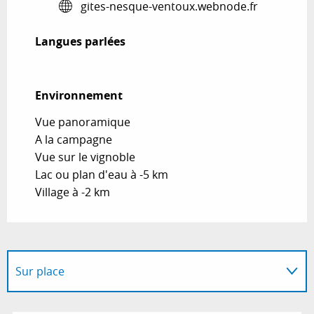
gites-nesque-ventoux.webnode.fr
Langues parlées
Langues parlées
Environnement
Environnement
Vue panoramique
A la campagne
Vue sur le vignoble
Lac ou plan d'eau à -5 km
Village à -2 km
Sur place
En lien avec