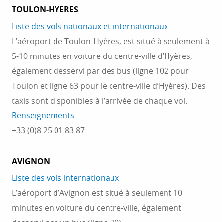
TOULON-HYERES
Liste des vols nationaux et internationaux
L’aéroport de Toulon-Hyères, est situé à seulement à
5-10 minutes en voiture du centre-ville d’Hyères,
également desservi par des bus (ligne 102 pour
Toulon et ligne 63 pour le centre-ville d’Hyères). Des
taxis sont disponibles à l’arrivée de chaque vol.
Renseignements
+33 (0)8 25 01 83 87
AVIGNON
Liste des vols internationaux
AVEC ZOU ! ON FONCE DANS LES
L’aéroport d’Avignon est situé à seulement 10
STATIONS DES ALPES DU SUD
minutes en voiture du centre-ville, également
Glisse et détente garanties ! Avec ZOU!, laissez-