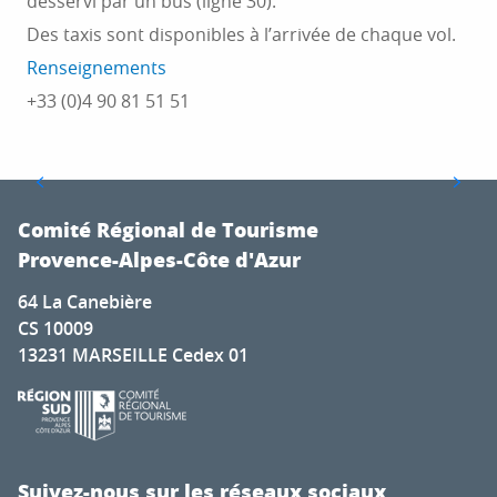
desservi par un bus (ligne 30).
vous conduire vers les pistes enneigées des Alpes
Des taxis sont disponibles à l’arrivée de chaque vol.
du Sud. Profitez de trajets confortables en bus ou
en train toute la saison...
Renseignements
+33 (0)4 90 81 51 51
LIRE LA SUITE
Comité Régional de Tourisme
Provence-Alpes-Côte d'Azur
64 La Canebière
CS 10009
13231 MARSEILLE Cedex 01
Suivez-nous sur les réseaux sociaux