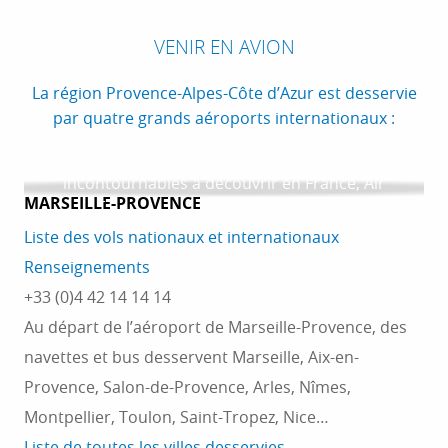
VENIR EN AVION
La région Provence-Alpes-Côte d’Azur est desservie
VOYAGER AVEC AIR FRANCE
par quatre grands aéroports internationaux :
Si la Provence, les Alpes du Sud et la Côte d’Azur
se classent parmi les territoires les plus
incontournables à découvrir en France, Air
MARSEILLE-PROVENCE
France se positionne comme un...
Liste des vols nationaux et internationaux
LIRE LA SUITE
Renseignements
+33 (0)4 42 14 14 14
Au départ de l’aéroport de Marseille-Provence, des
navettes et bus desservent Marseille, Aix-en-
Provence, Salon-de-Provence, Arles, Nîmes,
Montpellier, Toulon, Saint-Tropez, Nice…
Liste de toutes les villes desservies