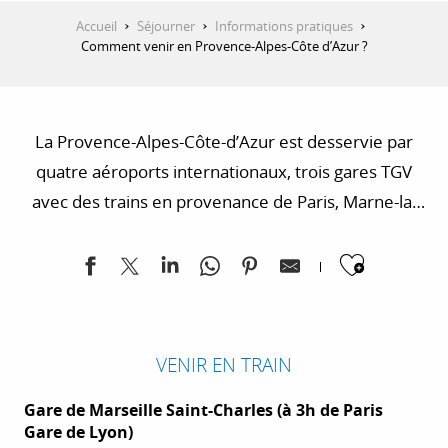
Accueil
Séjourner
Informations pratiques
Comment venir en Provence-Alpes-Côte d’Azur ?
La Provence-Alpes-Côte-d’Azur est desservie par
quatre aéroports internationaux, trois gares TGV
avec des trains en provenance de Paris, Marne-la-
Vallée, l’aéroport Charles-de-Gaulle, Londres,
Ajoute
Bruxelles, Anvers et Amsterdam et des liaisons
maritimes.
VENIR EN TRAIN
Gare de Marseille Saint-Charles (à 3h de Paris
Gare de Lyon)