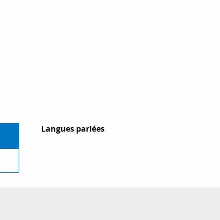
Langues parlées
Langues parlées