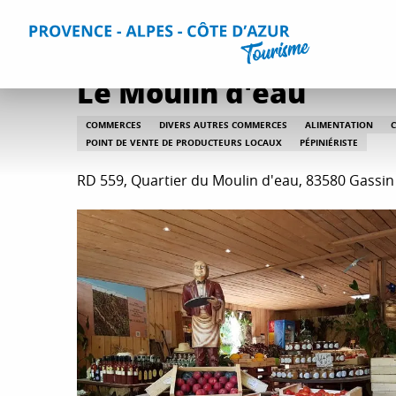
Aller
Accueil
Séjourner
Informations pratiques
Tous les s
au
contenu
principal
Le Moulin d'eau
COMMERCES
DIVERS AUTRES COMMERCES
ALIMENTATION
POINT DE VENTE DE PRODUCTEURS LOCAUX
PÉPINIÉRISTE
RD 559, Quartier du Moulin d'eau, 83580 Gassin