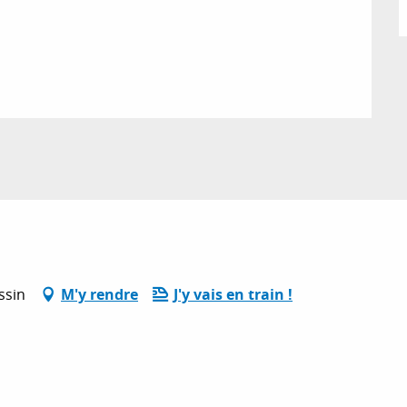
ssin
M'y rendre
J'y vais en train !