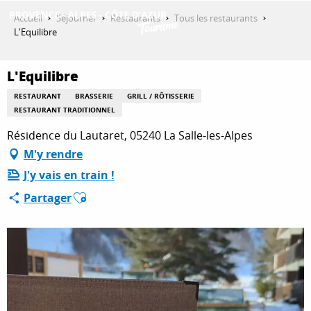
Aller
Accueil
Séjourner
Restaurants
Tous les restaurants
au
L'Equilibre
contenu
DÉCOUVRIR
principal
L'Equilibre
RESTAURANT
BRASSERIE
GRILL / RÔTISSERIE
QUE FAIRE ?
RESTAURANT TRADITIONNEL
Résidence du Lautaret, 05240 La Salle-les-Alpes
M'y rendre
SÉJOURNER
J'y vais en train !
Ajouter aux favoris
Partager
ESPACE PRO