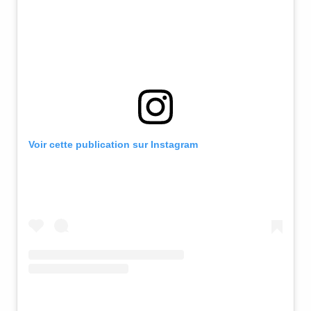
champs de lavande qui vous feront découvrir la
beauté des terres vauclusiennes. La douceur de
vivre provençal et le soleil d’été du sud de la France
n’attendent que vous !
Voir cette publication sur Instagram