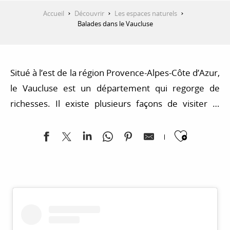
Accueil
Découvrir
Les espaces naturels
Balades dans le Vaucluse
Situé à l’est de la région Provence-Alpes-Côte d’Azur,
le Vaucluse est un département qui regorge de
richesses. Il existe plusieurs façons de visiter le
Vaucluse. Entre montagnes et plaines, le
Ajoute
département du Vaucluse peut se découvrir au
cours d’une balade ou d’une randonnée pédestre.
Les grandes villes telles qu’Avignon, Orange ou
encore Carpentras vous donneront un bon aperçu
de l’atmosphère du Vaucluse. Vous pourrez
également faire le choix d’itinéraires touristiques
comme les routes du vin ou encore les célèbres