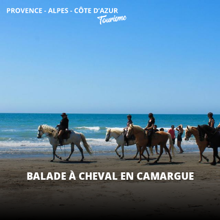
Aller
au
contenu
DÉCOUVRIR
principal
QUE FAIRE ?
SÉJOURNER
ESPACE PRO
BALADE À CHEVAL EN CAMARGUE