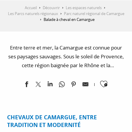
Accueil
Découvrir
Les espaces naturels
Les Parcs naturels régionaux
Parc naturel régional de Camargue
Balade à cheval en Camargue
Entre terre et mer, la Camargue est connue pour
ses paysages sauvages. Sous le soleil de Provence,
cette région baignée par le Rhône et la
Méditerranée possède un air de Far West. Dans ces
Ajoute
vastes étendues sauvages, les cowboys s’appellent
des gardians et guident dans cette immensité des
troupeaux de taureaux. Ils chevauchent de petits
chevaux rustiques, qui ont emprunté à ce territoire
CHEVAUX DE CAMARGUE, ENTRE
authentique son nom. Le temps d’une balade à
TRADITION ET MODERNITÉ
cheval, partez sur les traces des gardians et laissez-