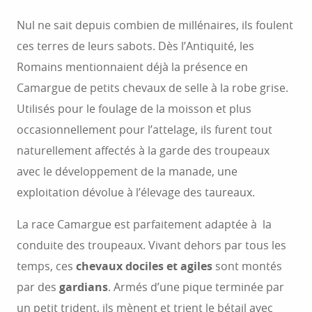
vous griser par un étonnant sentiment de liberté, en
Nul ne sait depuis combien de millénaires, ils foulent
chevauchant à travers les étangs, les marais et les
ces terres de leurs sabots. Dès l’Antiquité, les
plages du parc naturel régional de Camargue.
Romains mentionnaient déjà la présence en
Camargue de petits chevaux de selle à la robe grise.
Utilisés pour le foulage de la moisson et plus
occasionnellement pour l’attelage, ils furent tout
naturellement affectés à la garde des troupeaux
avec le développement de la manade, une
exploitation dévolue à l’élevage des taureaux.
La race Camargue est parfaitement adaptée à la
conduite des troupeaux. Vivant dehors par tous les
temps, ces
chevaux dociles et agiles
sont montés
par des
gardians
. Armés d’une pique terminée par
un petit trident, ils mènent et trient le bétail avec