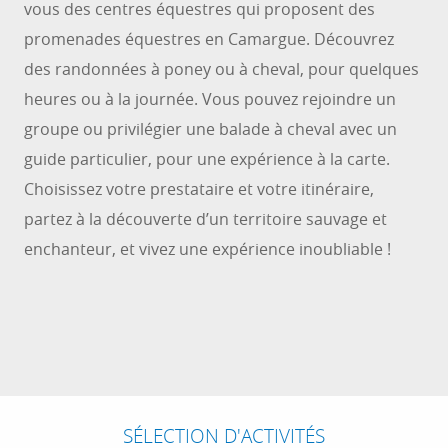
vous des centres équestres qui proposent des
promenades équestres en Camargue. Découvrez
des randonnées à poney ou à cheval, pour quelques
heures ou à la journée. Vous pouvez rejoindre un
groupe ou privilégier une balade à cheval avec un
guide particulier, pour une expérience à la carte.
Choisissez votre prestataire et votre itinéraire,
partez à la découverte d’un territoire sauvage et
enchanteur, et vivez une expérience inoubliable !
1
11
AVR.
NOV.
BALADE À CHEVAL À LA BERGERIE
SÉLECTION D'ACTIVITÉS
D'ALIVON