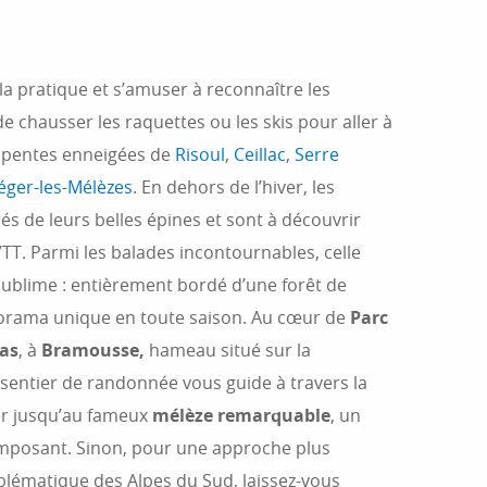
la pratique et s’amuser à reconnaître les
e chausser les raquettes ou les skis pour aller à
s pentes enneigées de
Risoul
,
Ceillac
,
Serre
éger-les-Mélèzes
. En dehors de l’hiver, les
s de leurs belles épines et sont à découvrir
VTT. Parmi les balades incontournables, celle
sublime : entièrement bordé d’une forêt de
anorama unique en toute saison. Au cœur de
Parc
ras
, à
Bramousse,
hameau situé sur la
sentier de randonnée vous guide à travers la
r jusqu’au fameux
mélèze remarquable
, un
imposant. Sinon, pour une approche plus
blématique des Alpes du Sud, laissez-vous