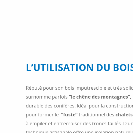
L’UTILISATION DU BOI
Réputé pour son bois imputrescible et très solid
surnomme parfois
“le chêne des montagnes”
,
durable des conifères. Idéal pour la constructio
pour former le
“fuste”
traditionnel des
chalets
à empiler et entrecroiser des troncs taillés. D’u
technique artisanale offre une isolation naturel