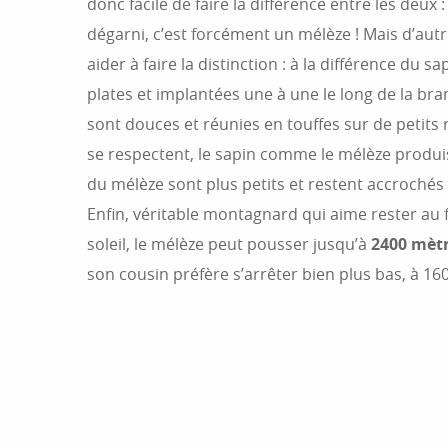
donc facile de faire la différence entre les deux 
dégarni, c’est forcément un mélèze ! Mais d’aut
aider à faire la distinction : à la différence du sa
plates et implantées une à une le long de la bra
sont douces et réunies en touffes sur de petits
se respectent, le sapin comme le mélèze produi
du mélèze sont plus petits et restent accrochés 
Enfin, véritable montagnard qui aime rester au f
soleil, le mélèze peut pousser jusqu’à
2400 mètr
son cousin préfère s’arrêter bien plus bas, à 1