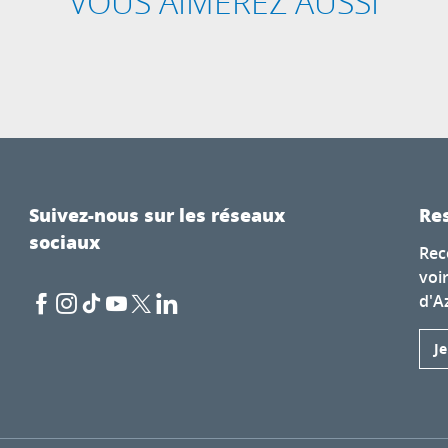
VOUS AIMEREZ AUSSI
MÉLÈZE REMARQUABLE DE BRAMOUSSE
Suivez-nous sur les réseaux
Res
sociaux
Rec
voi
d'A
J