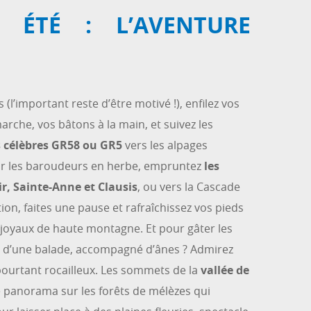
N ÉTÉ : L’AVENTURE
(l’important reste d’être motivé !), enfilez vos
rche, vos bâtons à la main, et suivez les
s célèbres GR58 ou GR5
vers les alpages
r les baroudeurs en herbe, empruntez
les
ir, Sainte-Anne et Clausis
, ou vers la Cascade
tion, faites une pause et rafraîchissez vos pieds
s joyaux de haute montagne. Et pour gâter les
us d’une balade, accompagné d’ânes ? Admirez
s pourtant rocailleux. Les sommets de la
vallée de
 panorama sur les forêts de mélèzes qui