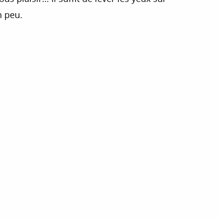
n peu.
r aux favoris