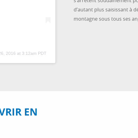
s’arrêtent soudainement pour
d’autant plus saisissant à d
montagne sous tous ses ang
26, 2016 at 3:12am PDT
VRIR EN