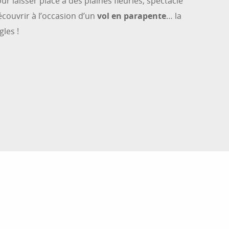
 laisser place à des plaines fleuries, spectacle
écouvrir à l’occasion d’un
vol en parapente
… la
les !