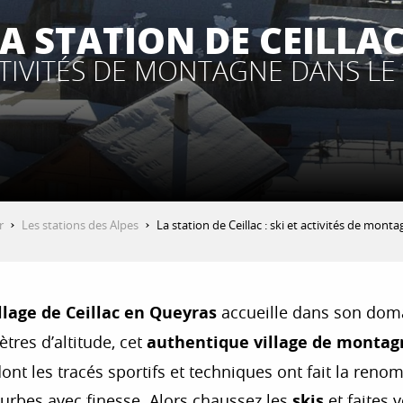
A STATION DE CEILLAC
CTIVITÉS DE MONTAGNE DANS L
r
Les stations des Alpes
La station de Ceillac : ski et activités de mon
llage de Ceillac en Queyras
accueille dans son domai
tres d’altitude, cet
authentique village de montag
ont les tracés sportifs et techniques ont fait la reno
urbes avec finesse. Alors chaussez les
skis
et faites v