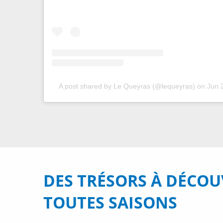
A post shared by Le Queyras (@lequeyras)
on
Jun 
DES TRÉSORS À DÉCOU
TOUTES SAISONS