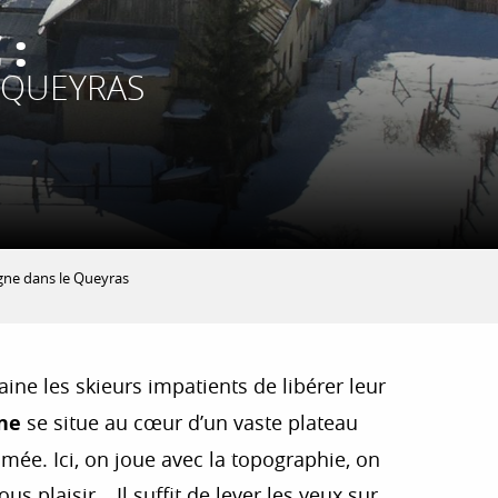
 :
E QUEYRAS
tagne dans le Queyras
ne les skieurs impatients de libérer leur
ne
se situe au cœur d’un vaste plateau
mmée. Ici, on joue avec la topographie, on
ous plaisir… Il suffit de lever les yeux sur