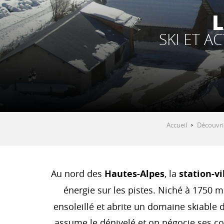
L
SKI ET A
Accueil
Découvri
Au nord des
Hautes-Alpes
, la
station-vi
énergie sur les pistes. Niché à 1750 mè
ensoleillé et abrite un domaine skiable d
assume le dénivelé et on négocie ses co