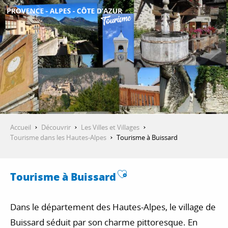
Aller
au
contenu
DÉCOUVRIR
principal
QUE FAIRE ?
SÉJOURNER
Accueil
Découvrir
Les Villes et Villages
Tourisme dans les Hautes-Alpes
Tourisme à Buissard
ESPACE PRO
Ajouter aux favor
Tourisme à Buissard
Dans le département des Hautes-Alpes, le village de
Buissard séduit par son charme pittoresque. En