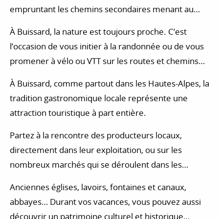
empruntant les chemins secondaires menant au
village de Buissard, vous profiterez d’un tout autre
À Buissard, la nature est toujours proche. C’est
rythme, loin de l’agitation des grandes villes.
l’occasion de vous initier à la randonnée ou de vous
promener à vélo ou VTT sur les routes et chemins
des Alpes-du-Sud. D’autres activités de plein air sont
À Buissard, comme partout dans les Hautes-Alpes, la
aussi pratiquées dans les Alpes-du-Sud : baptême de
tradition gastronomique locale représente une
l’air, accrobranche, escalade, via ferrata…
attraction touristique à part entière.
Partez à la rencontre des producteurs locaux,
directement dans leur exploitation, ou sur les
nombreux marchés qui se déroulent dans les
villages du département.
Anciennes églises, lavoirs, fontaines et canaux,
abbayes… Durant vos vacances, vous pouvez aussi
découvrir un patrimoine culturel et historique