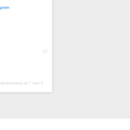
agram
oitcazenave)
le
7 Juin 2020 à 12 :28 PDT