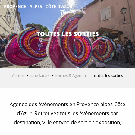
Aller
au
contenu
DÉCOUVRIR
principal
TOUTES LES SORTIES
QUE FAIRE ?
SÉJOURNER
Accueil
Que faire ?
Sorties & Agenda
Toutes les sorties
ESPACE PRO
Agenda des événements en Provence-alpes-Côte
d’Azur. Retrouvez tous les événements par
destination, ville et type de sortie : exposition,
concert, visite, balade et randonnée…