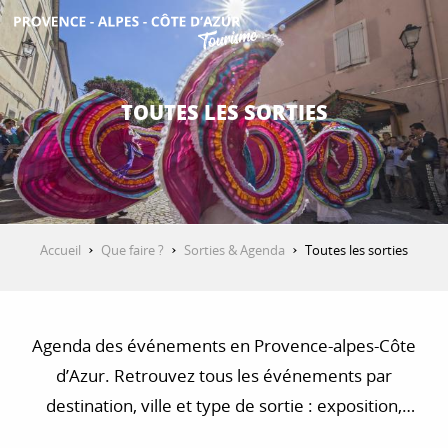
Aller
au
contenu
DÉCOUVRIR
principal
TOUTES LES SORTIES
QUE FAIRE ?
SÉJOURNER
Accueil
Que faire ?
Sorties & Agenda
Toutes les sorties
ESPACE PRO
Agenda des événements en Provence-alpes-Côte
d’Azur. Retrouvez tous les événements par
destination, ville et type de sortie : exposition,
concert, visite, balade et randonnée…