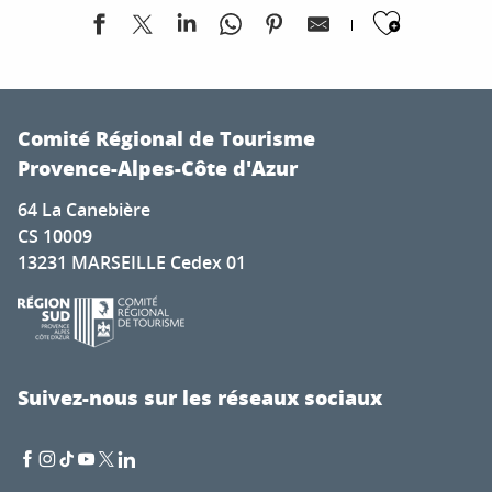
Ajoute
Fête Patronale de la Saint Laurent
Marché aux Puces
Comité Régional de Tourisme
Démonstration de distillation de lavandes
Provence-Alpes-Côte d'Azur
Course de l'Avenir
64 La Canebière
Atelier pour adulte "Alphabet féerique"
CS 10009
Quai des Artistes
13231 MARSEILLE Cedex 01
Exposition : Walter Arlaud - Peintures | Art et vin
Marché à Caille
Exposition art et vin au château Mauvanne
Election Miss Ayguade
Visite commentée "Art nouveau - Art déco"
Suivez-nous sur les réseaux sociaux
Animations sportives estivales à Grimaud