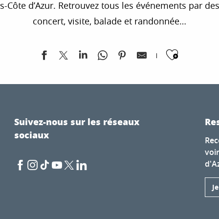
te d’Azur. Retrouvez tous les événements par destina
concert, visite, balade et randonnée…
Ajoute
Suivez-nous sur les réseaux
Res
néenne (MAM)
sociaux
Rec
voi
d'A
és méconnus de la Bibliothèque orientale de Beyrouth
J