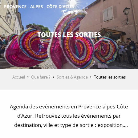
Aller
au
contenu
DÉCOUVRIR
principal
TOUTES LES SORTIES
QUE FAIRE ?
SÉJOURNER
Accueil
Que faire ?
Sorties & Agenda
Toutes les sorties
ESPACE PRO
Agenda des événements en Provence-alpes-Côte
d’Azur. Retrouvez tous les événements par
destination, ville et type de sortie : exposition,
concert, visite, balade et randonnée…