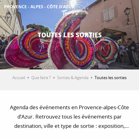
Aller
au
contenu
DÉCOUVRIR
principal
TOUTES LES SORTIES
QUE FAIRE ?
SÉJOURNER
Accueil
Que faire ?
Sorties & Agenda
Toutes les sorties
ESPACE PRO
Agenda des événements en Provence-alpes-Côte
d’Azur. Retrouvez tous les événements par
destination, ville et type de sortie : exposition,
concert, visite, balade et randonnée…