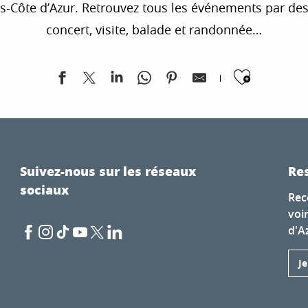
te d’Azur. Retrouvez tous les événements par destina
concert, visite, balade et randonnée…
Ajoute
e
Suivez-nous sur les réseaux
Res
sociaux
Rec
voi
d'A
J
Voyages"