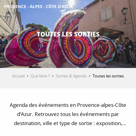
Aller
au
contenu
DÉCOUVRIR
principal
TOUTES LES SORTIES
QUE FAIRE ?
SÉJOURNER
Accueil
Que faire ?
Sorties & Agenda
Toutes les sorties
ESPACE PRO
Agenda des événements en Provence-alpes-Côte
d’Azur. Retrouvez tous les événements par
destination, ville et type de sortie : exposition,
concert, visite, balade et randonnée…