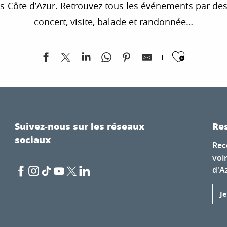
te d’Azur. Retrouvez tous les événements par destina
concert, visite, balade et randonnée…
Ajoute
e
Suivez-nous sur les réseaux
Res
sociaux
Rec
voi
d'A
J
Voyages"